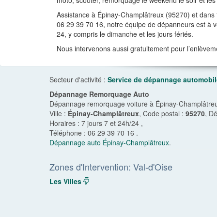
moto, scooter, remorquage le weekend le soir et les 
Assistance à Épinay-Champlâtreux (95270) et dans t
06 29 39 70 16, notre équipe de dépanneurs est à vot
24, y compris le dimanche et les jours fériés.
Nous intervenons aussi gratuitement pour l’enlèvem
Secteur d'activité :
Service de dépannage automobil
Dépannage Remorquage Auto
Dépannage remorquage voiture à Épinay-Champlâtreux 
Ville :
Épinay-Champlâtreux
, Code postal :
95270
, D
Horaires :
7 jours 7 et 24h/24
,
Téléphone :
06 29 39 70 16
.
Dépannage auto Épinay-Champlâtreux
.
Zones d'Intervention: Val-d'Oise
Les Villes
dropdown
navigation