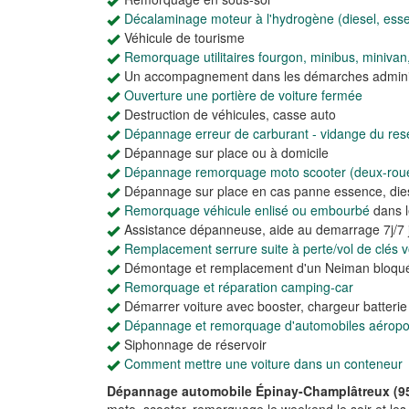
Décalaminage moteur à l'hydrogène (diesel, ess
Véhicule de tourisme
Remorquage utilitaires fourgon, minibus, minivan
Un accompagnement dans les démarches adminis
Ouverture une portière de voiture fermée
Destruction de véhicules, casse auto
Dépannage erreur de carburant - vidange du rese
Dépannage sur place ou à domicile
Dépannage remorquage moto scooter (deux-rou
Dépannage sur place en cas panne essence, dies
Remorquage véhicule enlisé ou embourbé
dans l
Assistance dépanneuse, aide au demarrage 7j/7 j
Remplacement serrure suite à perte/vol de clés vo
Démontage et remplacement d'un Neiman bloqu
Remorquage et réparation camping-car
Démarrer voiture avec booster, chargeur batteri
Dépannage et remorquage d'automobiles aéroport
Siphonnage de réservoir
Comment mettre une voiture dans un conteneur
Dépannage automobile Épinay-Champlâtreux (9