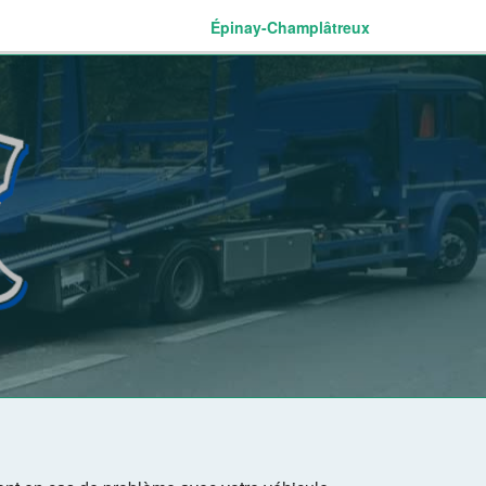
Épinay-Champlâtreux