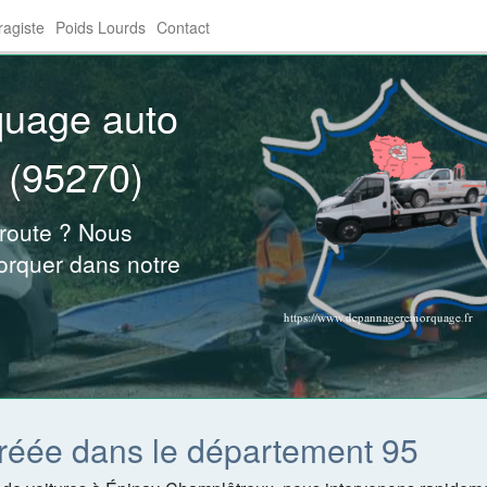
agiste
Poids Lourds
Contact
quage auto
 (95270)
 route ? Nous
orquer dans notre
réée dans le département 95