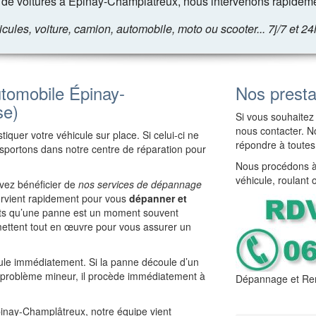
de voitures à Épinay-Champlâtreux, nous intervenons rapideme
les, voiture, camion, automobile, moto ou scooter... 7j/7 et 24
tomobile Épinay-
Nos presta
se)
Si vous souhaitez 
nous contacter. No
iquer votre véhicule sur place. Si celui-ci ne
répondre à toutes
ansportons dans notre centre de réparation pour
Nous procédons à 
véhicule, roulant 
vez bénéficier de
nos services de dépannage
tervient rapidement pour vous
dépanner et
nts qu’une panne est un moment souvent
ettent tout en œuvre pour vous assurer un
cule immédiatement. Si la panne découle d’un
e problème mineur, il procède immédiatement à
Dépannage et Re
Épinay-Champlâtreux, notre équipe vient