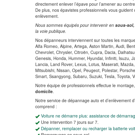
directement enlever l’épave pour l’amener au centr
De plus, nos épavistes professionnels vous guident
enlèvement.
Nous sommes équipés pour intervenir en
sous-sol,
la voie publique.
Nos dépanneurs interviennent sur toutes les marques
Alfa Romeo, Alpine, Artega, Aston Martin, Audi, Be
Chevrolet, Chrysler, Citroën, Cupra, Dacia, Daihatsu
Genesis, Honda, Hummer, Hyundai, Infiniti, Isuzu, 
Lancia, Land Rover, Lexus, Lotus, Maserati, Mazda,
Mitsubishi, Nissan, Opel, Peugeot, Polestar, Porsch
Smart, Ssangyong, Subaru, Suzuki, Tesla, Toyota, V
Notre équipe de professionnels effectue le montage
domicile
.
Notre service de dépannage auto et d’enlèvement d
comprend :
Voiture ne démarre plus: assistance de démarra
Une intervention 7 jours sur 7.
Dépanner, remplacer ou recharger la batterie voi
Remorquage en sous-sol