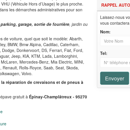
e VHU (Véhicule Hors d’Usage) le plus proche.
RAPPEL AUT
 dans les démarches administratives pour son
Laissez-nous vo
vous contactera
 parking, garage, sortie de fourrière
, jardin ou
Nom:
 de voiture, quel que soit le modèle: Abarth,
ntley, BMW, Bmw Alpina, Cadillac, Caterham,
, Dodge, Donkervoort, DS, Ferrari, Fiat, Ford,
Tel:
Jaguar, Jeep, KIA, KTM, Lada, Lamborghini,
 McLaren, Mercedes-Benz, Mia Electric, MINI,
e, Renault, Rolls-Royce, Saab, Seat, Skoda,
olkswagen, Volvo.
Envoyer
,
la réparation de crevaisons et de pneus à
’épave gratuit à
Épinay-Champlâtreux - 95270
ge
ture