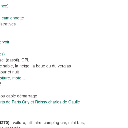
ence)
, camionnette
tratives
rvoir
es)
el (gasoil), GPL
e sable, la neige, la boue ou du verglas
our et nuit
iture, moto...
é
e ou cable démarrage
s de Paris Orly et Roissy charles de Gaulle
5270)
: voiture, utilitaire, camping-car, mini-bus,