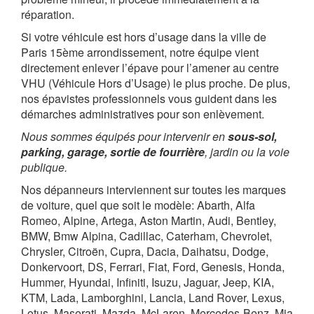
réparation.
Si votre véhicule est hors d’usage dans la ville de
Paris 15ème arrondissement, notre équipe vient
directement enlever l’épave pour l’amener au centre
VHU (Véhicule Hors d’Usage) le plus proche. De plus,
nos épavistes professionnels vous guident dans les
démarches administratives pour son enlèvement.
Nous sommes équipés pour intervenir en
sous-sol,
parking, garage, sortie de fourrière
, jardin ou la voie
publique.
Nos dépanneurs interviennent sur toutes les marques
de voiture, quel que soit le modèle: Abarth, Alfa
Romeo, Alpine, Artega, Aston Martin, Audi, Bentley,
BMW, Bmw Alpina, Cadillac, Caterham, Chevrolet,
Chrysler, Citroën, Cupra, Dacia, Daihatsu, Dodge,
Donkervoort, DS, Ferrari, Fiat, Ford, Genesis, Honda,
Hummer, Hyundai, Infiniti, Isuzu, Jaguar, Jeep, KIA,
KTM, Lada, Lamborghini, Lancia, Land Rover, Lexus,
Lotus, Maserati, Mazda, McLaren, Mercedes-Benz, Mia