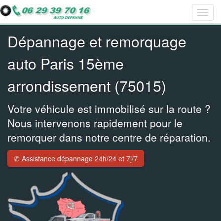
Togg
Bar
Bar
Bar
navig
navig
navig
navig
Dépannage et remorquage
auto Paris 15ème
arrondissement (75015)
Votre véhicule est immobilisé sur la route ?
Nous intervenons rapidement pour le
remorquer dans notre centre de réparation.
✆ Assistance dépannage 24h/24 et 7j/7