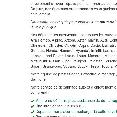
directement enlever l’épave pour l’amener au centr
De plus, nos épavistes professionnels vous guident
enlèvement.
Nous sommes équipés pour intervenir en
sous-sol,
la voie publique.
Nos dépanneurs interviennent sur toutes les marques
Alfa Romeo, Alpine, Artega, Aston Martin, Audi, Be
Chevrolet, Chrysler, Citroën, Cupra, Dacia, Daihatsu
Genesis, Honda, Hummer, Hyundai, Infiniti, Isuzu, 
Lancia, Land Rover, Lexus, Lotus, Maserati, Mazda,
Mitsubishi, Nissan, Opel, Peugeot, Polestar, Porsch
Smart, Ssangyong, Subaru, Suzuki, Tesla, Toyota, V
Notre équipe de professionnels effectue le montage
domicile
.
Notre service de dépannage auto et d’enlèvement d
comprend :
Voiture ne démarre plus: assistance de démarra
Une intervention 7 jours sur 7.
Dépanner, remplacer ou recharger la batterie voi
Remorquage en sous-sol