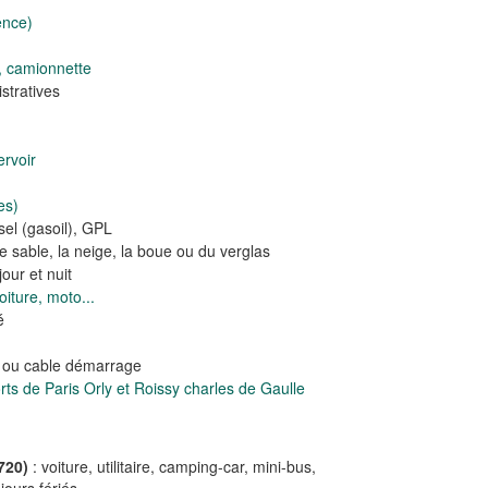
ence)
, camionnette
tratives
rvoir
es)
el (gasoil), GPL
e sable, la neige, la boue ou du verglas
our et nuit
iture, moto...
é
e ou cable démarrage
s de Paris Orly et Roissy charles de Gaulle
720)
: voiture, utilitaire, camping-car, mini-bus,