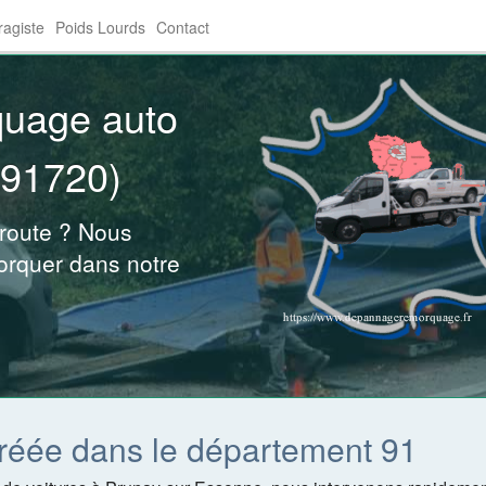
agiste
Poids Lourds
Contact
quage auto
(91720)
 route ? Nous
orquer dans notre
réée dans le département 91