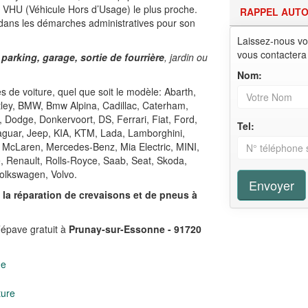
e VHU (Véhicule Hors d’Usage) le plus proche.
RAPPEL AUT
 dans les démarches administratives pour son
Laissez-nous vo
vous contactera
 parking, garage, sortie de fourrière
, jardin ou
Nom:
 de voiture, quel que soit le modèle: Abarth,
ntley, BMW, Bmw Alpina, Cadillac, Caterham,
, Dodge, Donkervoort, DS, Ferrari, Fiat, Ford,
Tel:
Jaguar, Jeep, KIA, KTM, Lada, Lamborghini,
 McLaren, Mercedes-Benz, Mia Electric, MINI,
e, Renault, Rolls-Royce, Saab, Seat, Skoda,
olkswagen, Volvo.
Envoyer
,
la réparation de crevaisons et de pneus à
’épave gratuit à
Prunay-sur-Essonne - 91720
ge
ture