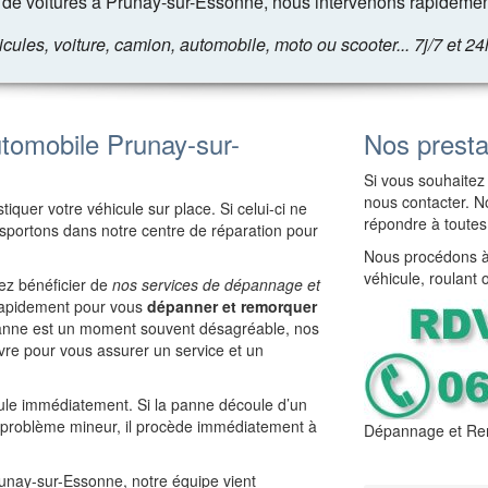
de voitures à Prunay-sur-Essonne, nous intervenons rapidement
les, voiture, camion, automobile, moto ou scooter... 7j/7 et 24
tomobile Prunay-sur-
Nos presta
Si vous souhaitez 
nous contacter. No
iquer votre véhicule sur place. Si celui-ci ne
répondre à toutes
ansportons dans notre centre de réparation pour
Nous procédons à 
véhicule, roulant 
ez bénéficier de
nos services de dépannage et
t rapidement pour vous
dépanner et remorquer
panne est un moment souvent désagréable, nos
re pour vous assurer un service et un
cule immédiatement. Si la panne découle d’un
e problème mineur, il procède immédiatement à
Dépannage et Re
Prunay-sur-Essonne, notre équipe vient