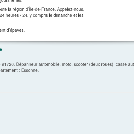
jours fériés.
ute la région d’Île-de-France. Appelez-nous,
t 24 heures / 24, y compris le dimanche et les
ent d’épaves.
e
1720. Dépanneur automobile, moto, scooter (deux roues), casse auto
partement :
Essonne
.