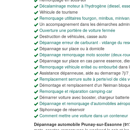
Décalaminage moteur à l'hydrogène (diesel, ess
Véhicule de tourisme
Remorquage utilitaires fourgon, minibus, minivan
Un accompagnement dans les démarches adminis
Ouverture une portière de voiture fermée
Destruction de véhicules, casse auto
Dépannage erreur de carburant - vidange du rese
Dépannage sur place ou à domicile
Dépannage remorquage moto scooter (deux-rou
Dépannage sur place en cas panne essence, dies
Remorquage véhicule enlisé ou embourbé
dans l
Assistance dépanneuse, aide au demarrage 7j/7 j
Remplacement serrure suite à perte/vol de clés vo
Démontage et remplacement d'un Neiman bloqu
Remorquage et réparation camping-car
Démarrer voiture avec booster, chargeur batteri
Dépannage et remorquage d'automobiles aéroport
Siphonnage de réservoir
Comment mettre une voiture dans un conteneur
Dépannage automobile Prunay-sur-Essonne (91