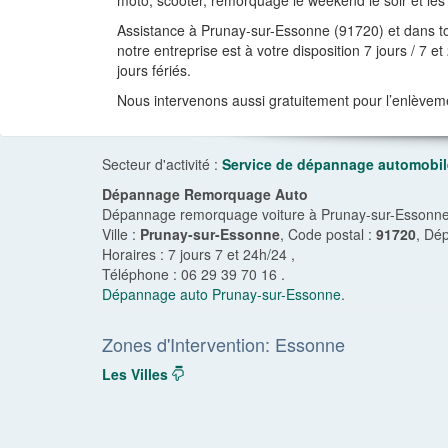
moto, scooter, remorquage le weekend le soir et les 
Assistance à Prunay-sur-Essonne (91720) et dans to
notre entreprise est à votre disposition 7 jours / 7 e
jours fériés.
Nous intervenons aussi gratuitement pour l’enlèvem
Secteur d'activité :
Service de dépannage automobil
Dépannage Remorquage Auto
Dépannage remorquage voiture à Prunay-sur-Essonne 9
Ville :
Prunay-sur-Essonne
, Code postal :
91720
, Dé
Horaires :
7 jours 7 et 24h/24
,
Téléphone :
06 29 39 70 16
.
Dépannage auto Prunay-sur-Essonne
.
Zones d'Intervention: Essonne
Les Villes
dropdown
navigation