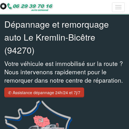
Togg
Bar
Bar
Bar
navig
navig
navig
navig
Dépannage et remorquage
auto Le Kremlin-Bicêtre
(94270)
Votre véhicule est immobilisé sur la route ?
Nous intervenons rapidement pour le
remorquer dans notre centre de réparation.
✆ Assistance dépannage 24h/24 et 7j/7