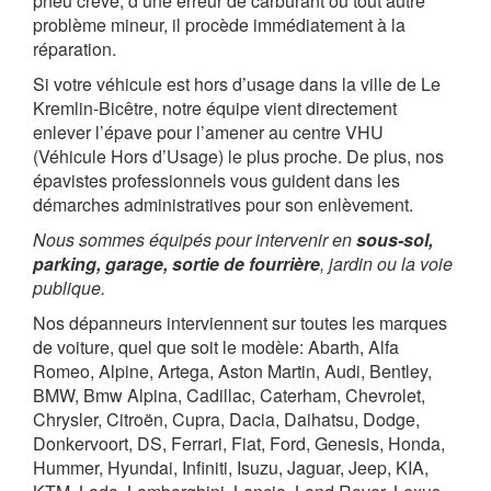
pneu crevé, d’une erreur de carburant ou tout autre
problème mineur, il procède immédiatement à la
réparation.
Si votre véhicule est hors d’usage dans la ville de Le
Kremlin-Bicêtre, notre équipe vient directement
enlever l’épave pour l’amener au centre VHU
(Véhicule Hors d’Usage) le plus proche. De plus, nos
épavistes professionnels vous guident dans les
démarches administratives pour son enlèvement.
Nous sommes équipés pour intervenir en
sous-sol,
parking, garage, sortie de fourrière
, jardin ou la voie
publique.
Nos dépanneurs interviennent sur toutes les marques
de voiture, quel que soit le modèle: Abarth, Alfa
Romeo, Alpine, Artega, Aston Martin, Audi, Bentley,
BMW, Bmw Alpina, Cadillac, Caterham, Chevrolet,
Chrysler, Citroën, Cupra, Dacia, Daihatsu, Dodge,
Donkervoort, DS, Ferrari, Fiat, Ford, Genesis, Honda,
Hummer, Hyundai, Infiniti, Isuzu, Jaguar, Jeep, KIA,