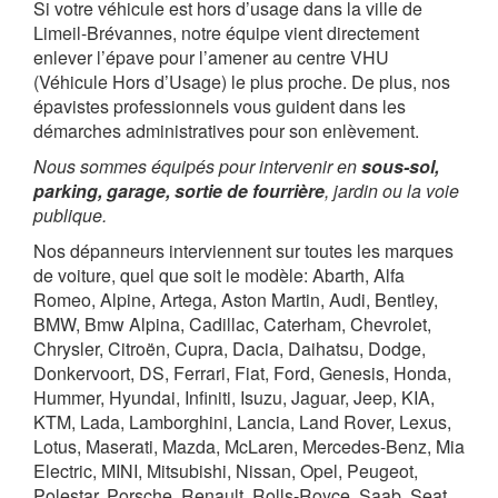
Si votre véhicule est hors d’usage dans la ville de
Limeil-Brévannes, notre équipe vient directement
enlever l’épave pour l’amener au centre VHU
(Véhicule Hors d’Usage) le plus proche. De plus, nos
épavistes professionnels vous guident dans les
démarches administratives pour son enlèvement.
Nous sommes équipés pour intervenir en
sous-sol,
parking, garage, sortie de fourrière
, jardin ou la voie
publique.
Nos dépanneurs interviennent sur toutes les marques
de voiture, quel que soit le modèle: Abarth, Alfa
Romeo, Alpine, Artega, Aston Martin, Audi, Bentley,
BMW, Bmw Alpina, Cadillac, Caterham, Chevrolet,
Chrysler, Citroën, Cupra, Dacia, Daihatsu, Dodge,
Donkervoort, DS, Ferrari, Fiat, Ford, Genesis, Honda,
Hummer, Hyundai, Infiniti, Isuzu, Jaguar, Jeep, KIA,
KTM, Lada, Lamborghini, Lancia, Land Rover, Lexus,
Lotus, Maserati, Mazda, McLaren, Mercedes-Benz, Mia
Electric, MINI, Mitsubishi, Nissan, Opel, Peugeot,
Polestar, Porsche, Renault, Rolls-Royce, Saab, Seat,