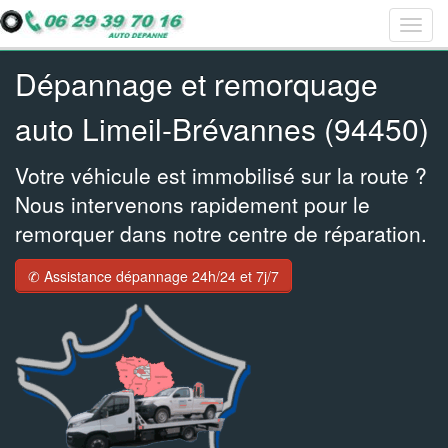
Togg
Bar
Bar
Bar
navig
navig
navig
navig
Dépannage et remorquage
auto Limeil-Brévannes (94450)
Votre véhicule est immobilisé sur la route ?
Nous intervenons rapidement pour le
remorquer dans notre centre de réparation.
✆ Assistance dépannage 24h/24 et 7j/7