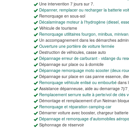
Une intervention 7 jours sur 7.
Dépanner, remplacer ou recharger la batterie voi
Remorquage en sous-sol
Décalaminage moteur à l'hydrogène (diesel, ess
Véhicule de tourisme
Remorquage utilitaires fourgon, minibus, minivan
Un accompagnement dans les démarches adminis
Ouverture une portière de voiture fermée
Destruction de véhicules, casse auto
Dépannage erreur de carburant - vidange du rese
Dépannage sur place ou à domicile
Dépannage remorquage moto scooter (deux-rou
Dépannage sur place en cas panne essence, dies
Remorquage véhicule enlisé ou embourbé
dans l
Assistance dépanneuse, aide au demarrage 7j/7 j
Remplacement serrure suite à perte/vol de clés vo
Démontage et remplacement d'un Neiman bloqu
Remorquage et réparation camping-car
Démarrer voiture avec booster, chargeur batteri
Dépannage et remorquage d'automobiles aéroport
Siphonnage de réservoir