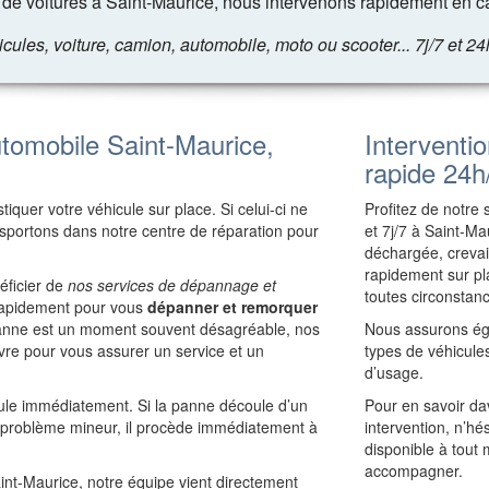
e voitures à Saint-Maurice, nous intervenons rapidement en c
les, voiture, camion, automobile, moto ou scooter... 7j/7 et 24
omobile Saint-Maurice,
Interventi
rapide 24h
iquer votre véhicule sur place. Si celui-ci ne
Profitez de notre
ansportons dans notre centre de réparation pour
et 7j/7 à Saint-Ma
déchargée, crevai
rapidement sur pla
éficier de
nos services de dépannage et
toutes circonstan
t rapidement pour vous
dépanner et remorquer
panne est un moment souvent désagréable, nos
Nous assurons ég
re pour vous assurer un service et un
types de véhicules
d’usage.
cule immédiatement. Si la panne découle d’un
Pour en savoir d
e problème mineur, il procède immédiatement à
intervention, n’hé
disponible à tout
accompagner.
aint-Maurice, notre équipe vient directement