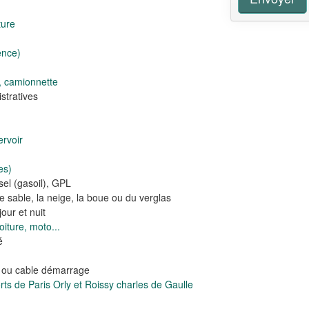
ture
ence)
, camionnette
tratives
rvoir
es)
el (gasoil), GPL
e sable, la neige, la boue ou du verglas
our et nuit
iture, moto...
é
e ou cable démarrage
s de Paris Orly et Roissy charles de Gaulle