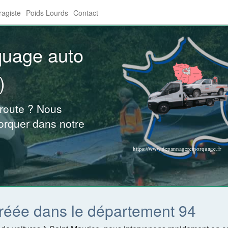
agiste
Poids Lourds
Contact
quage auto
)
 route ? Nous
orquer dans notre
réée dans le département 94