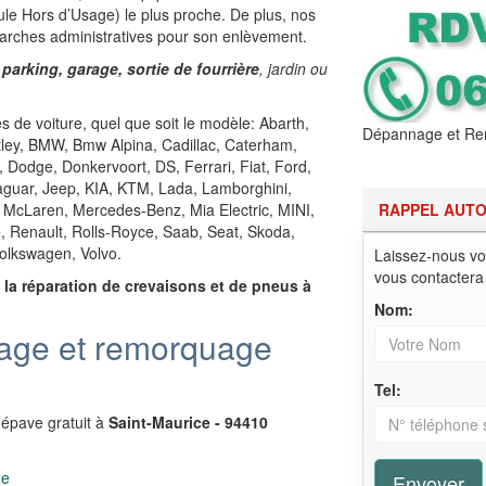
le Hors d’Usage) le plus proche. De plus, nos
arches administratives pour son enlèvement.
 parking, garage, sortie de fourrière
, jardin ou
 de voiture, quel que soit le modèle: Abarth,
Dépannage et Rem
ntley, BMW, Bmw Alpina, Cadillac, Caterham,
, Dodge, Donkervoort, DS, Ferrari, Fiat, Ford,
Jaguar, Jeep, KIA, KTM, Lada, Lamborghini,
 McLaren, Mercedes-Benz, Mia Electric, MINI,
RAPPEL AUT
e, Renault, Rolls-Royce, Saab, Seat, Skoda,
olkswagen, Volvo.
Laissez-nous vo
vous contactera
,
la réparation de crevaisons et de pneus à
Nom:
age et remorquage
Tel:
’épave gratuit à
Saint-Maurice - 94410
ge
Envoyer