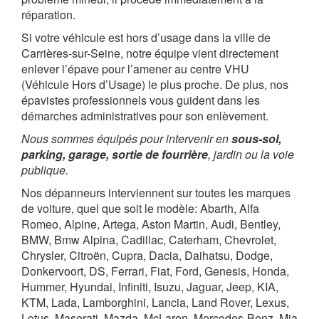
réparation.
Si votre véhicule est hors d’usage dans la ville de
Carrières-sur-Seine, notre équipe vient directement
enlever l’épave pour l’amener au centre VHU
(Véhicule Hors d’Usage) le plus proche. De plus, nos
épavistes professionnels vous guident dans les
démarches administratives pour son enlèvement.
Nous sommes équipés pour intervenir en
sous-sol,
parking, garage, sortie de fourrière
, jardin ou la voie
publique.
Nos dépanneurs interviennent sur toutes les marques
de voiture, quel que soit le modèle: Abarth, Alfa
Romeo, Alpine, Artega, Aston Martin, Audi, Bentley,
BMW, Bmw Alpina, Cadillac, Caterham, Chevrolet,
Chrysler, Citroën, Cupra, Dacia, Daihatsu, Dodge,
Donkervoort, DS, Ferrari, Fiat, Ford, Genesis, Honda,
Hummer, Hyundai, Infiniti, Isuzu, Jaguar, Jeep, KIA,
KTM, Lada, Lamborghini, Lancia, Land Rover, Lexus,
Lotus, Maserati, Mazda, McLaren, Mercedes-Benz, Mia