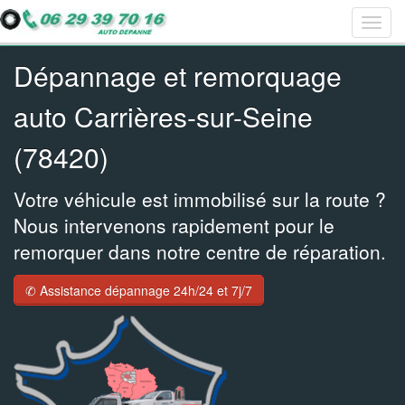
Togg
Bar
Bar
Bar
navig
navig
navig
navig
Dépannage et remorquage
auto Carrières-sur-Seine
(78420)
Votre véhicule est immobilisé sur la route ?
Nous intervenons rapidement pour le
remorquer dans notre centre de réparation.
✆ Assistance dépannage 24h/24 et 7j/7