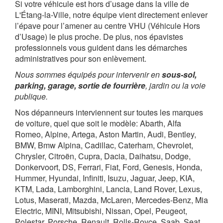
Si votre véhicule est hors d’usage dans la ville de
L'Étang-la-Ville, notre équipe vient directement enlever
l’épave pour l’amener au centre VHU (Véhicule Hors
d’Usage) le plus proche. De plus, nos épavistes
professionnels vous guident dans les démarches
administratives pour son enlèvement.
Nous sommes équipés pour intervenir en
sous-sol,
parking, garage, sortie de fourrière
, jardin ou la voie
publique.
Nos dépanneurs interviennent sur toutes les marques
de voiture, quel que soit le modèle: Abarth, Alfa
Romeo, Alpine, Artega, Aston Martin, Audi, Bentley,
BMW, Bmw Alpina, Cadillac, Caterham, Chevrolet,
Chrysler, Citroën, Cupra, Dacia, Daihatsu, Dodge,
Donkervoort, DS, Ferrari, Fiat, Ford, Genesis, Honda,
Hummer, Hyundai, Infiniti, Isuzu, Jaguar, Jeep, KIA,
KTM, Lada, Lamborghini, Lancia, Land Rover, Lexus,
Lotus, Maserati, Mazda, McLaren, Mercedes-Benz, Mia
Electric, MINI, Mitsubishi, Nissan, Opel, Peugeot,
Polestar, Porsche, Renault, Rolls-Royce, Saab, Seat,