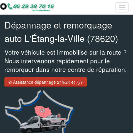
Togg
Bar
Bar
Bar
navig
navig
navig
navig
Dépannage et remorquage
auto L'Étang-la-Ville (78620)
Votre véhicule est immobilisé sur la route ?
Nous intervenons rapidement pour le
remorquer dans notre centre de réparation.
✆ Assistance dépannage 24h/24 et 7j/7