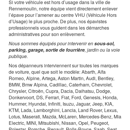
Si votre véhicule est hors d’usage dans la ville de
Rennemoulin, notre équipe vient directement enlever
l’épave pour l’amener au centre VHU (Véhicule Hors
d’Usage) le plus proche. De plus, nos épavistes
professionnels vous guident dans les démarches
administratives pour son enlèvement.
Nous sommes équipés pour intervenir en
sous-sol,
parking, garage, sortie de fourrière
, jardin ou la voie
publique.
Nos dépanneurs interviennent sur toutes les marques
de voiture, quel que soit le modèle: Abarth, Alfa
Romeo, Alpine, Artega, Aston Martin, Audi, Bentley,
BMW, Bmw Alpina, Cadillac, Caterham, Chevrolet,
Chrysler, Citroën, Cupra, Dacia, Daihatsu, Dodge,
Donkervoort, DS, Ferrari, Fiat, Ford, Genesis, Honda,
Hummer, Hyundai, Infiniti, Isuzu, Jaguar, Jeep, KIA,
KTM, Lada, Lamborghini, Lancia, Land Rover, Lexus,
Lotus, Maserati, Mazda, McLaren, Mercedes-Benz, Mia
Electric, MINI, Mitsubishi, Nissan, Opel, Peugeot,
Polestar, Porsche, Renault, Rolls-Royce, Saab, Seat,