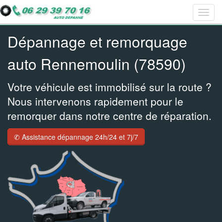
Togg
Bar
Bar
Bar
navig
navig
navig
navig
Dépannage et remorquage
auto Rennemoulin (78590)
Votre véhicule est immobilisé sur la route ?
Nous intervenons rapidement pour le
remorquer dans notre centre de réparation.
✆ Assistance dépannage 24h/24 et 7j/7