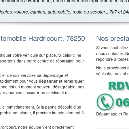
e voitures à Hardricourt, nous intervenons rapidement en cas 
les, voiture, camion, automobile, moto ou scooter... 7j/7 et 24
omobile Hardricourt, 78250
Nos presta
Si vous souhaitez 
nous contacter. No
iquer votre véhicule sur place. Si celui-ci ne
répondre à toutes
ansportons dans notre centre de réparation pour
Nous procédons à 
véhicule, roulant 
icier de
nos services de dépannage et
t rapidement pour vous
dépanner et remorquer
panne est un moment souvent désagréable, nos
re pour vous assurer un service et un
cule immédiatement. Si la panne découle d’un
e problème mineur, il procède immédiatement à
Dépannage et Rem
ardricourt, notre équipe vient directement