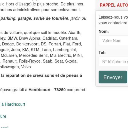
le Hors d’Usage) le plus proche. De plus, nos
RAPPEL AUT
arches administratives pour son enlèvement.
Laissez-nous vo
 parking, garage, sortie de fourrière
, jardin ou
vous contactera
Nom:
 de voiture, quel que soit le modèle: Abarth,
ntley, BMW, Bmw Alpina, Cadillac, Caterham,
, Dodge, Donkervoort, DS, Ferrari, Fiat, Ford,
Jaguar, Jeep, KIA, KTM, Lada, Lamborghini,
Tel:
 McLaren, Mercedes-Benz, Mia Electric, MINI,
e, Renault, Rolls-Royce, Saab, Seat, Skoda,
olkswagen, Volvo.
,
la réparation de crevaisons et de pneus à
Envoyer
’épave gratuit à
Hardricourt - 78250
comprend
 à Hardricourt
ture