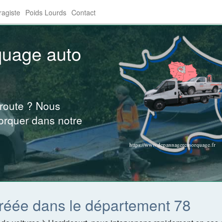
agiste
Poids Lourds
Contact
quage auto
 route ? Nous
orquer dans notre
réée dans le département 78