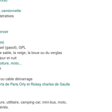
ence)
, camionnette
tratives
rvoir
es)
el (gasoil), GPL
e sable, la neige, la boue ou du verglas
our et nuit
iture, moto...
é
e ou cable démarrage
s de Paris Orly et Roissy charles de Gaulle
ture, utilitaire, camping-car, mini-bus, moto,
ériés.