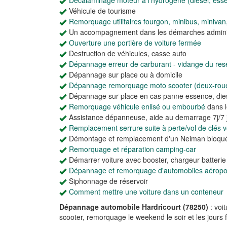
Décalaminage moteur à l'hydrogène (diesel, ess
Véhicule de tourisme
Remorquage utilitaires fourgon, minibus, minivan
Un accompagnement dans les démarches adminis
Ouverture une portière de voiture fermée
Destruction de véhicules, casse auto
Dépannage erreur de carburant - vidange du rese
Dépannage sur place ou à domicile
Dépannage remorquage moto scooter (deux-rou
Dépannage sur place en cas panne essence, dies
Remorquage véhicule enlisé ou embourbé
dans l
Assistance dépanneuse, aide au demarrage 7j/7 j
Remplacement serrure suite à perte/vol de clés vo
Démontage et remplacement d'un Neiman bloqu
Remorquage et réparation camping-car
Démarrer voiture avec booster, chargeur batteri
Dépannage et remorquage d'automobiles aéroport
Siphonnage de réservoir
Comment mettre une voiture dans un conteneur
Dépannage automobile Hardricourt (78250)
: voi
scooter, remorquage le weekend le soir et les jours f