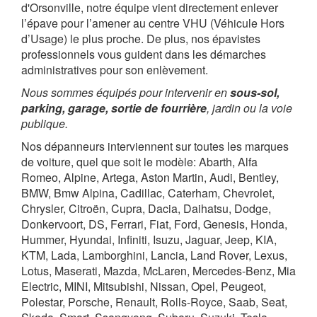
d'Orsonville, notre équipe vient directement enlever
l’épave pour l’amener au centre VHU (Véhicule Hors
d’Usage) le plus proche. De plus, nos épavistes
professionnels vous guident dans les démarches
administratives pour son enlèvement.
Nous sommes équipés pour intervenir en
sous-sol,
parking, garage, sortie de fourrière
, jardin ou la voie
publique.
Nos dépanneurs interviennent sur toutes les marques
de voiture, quel que soit le modèle: Abarth, Alfa
Romeo, Alpine, Artega, Aston Martin, Audi, Bentley,
BMW, Bmw Alpina, Cadillac, Caterham, Chevrolet,
Chrysler, Citroën, Cupra, Dacia, Daihatsu, Dodge,
Donkervoort, DS, Ferrari, Fiat, Ford, Genesis, Honda,
Hummer, Hyundai, Infiniti, Isuzu, Jaguar, Jeep, KIA,
KTM, Lada, Lamborghini, Lancia, Land Rover, Lexus,
Lotus, Maserati, Mazda, McLaren, Mercedes-Benz, Mia
Electric, MINI, Mitsubishi, Nissan, Opel, Peugeot,
Polestar, Porsche, Renault, Rolls-Royce, Saab, Seat,