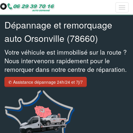
Togg
Bar
Bar
Bar
navig
navig
navig
navig
Dépannage et remorquage
auto Orsonville (78660)
Votre véhicule est immobilisé sur la route ?
Nous intervenons rapidement pour le
remorquer dans notre centre de réparation.
✆ Assistance dépannage 24h/24 et 7j/7