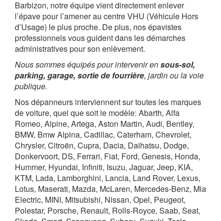
Barbizon, notre équipe vient directement enlever
l’épave pour l’amener au centre VHU (Véhicule Hors
d’Usage) le plus proche. De plus, nos épavistes
professionnels vous guident dans les démarches
administratives pour son enlèvement.
Nous sommes équipés pour intervenir en
sous-sol,
parking, garage, sortie de fourrière
, jardin ou la voie
publique.
Nos dépanneurs interviennent sur toutes les marques
de voiture, quel que soit le modèle: Abarth, Alfa
Romeo, Alpine, Artega, Aston Martin, Audi, Bentley,
BMW, Bmw Alpina, Cadillac, Caterham, Chevrolet,
Chrysler, Citroën, Cupra, Dacia, Daihatsu, Dodge,
Donkervoort, DS, Ferrari, Fiat, Ford, Genesis, Honda,
Hummer, Hyundai, Infiniti, Isuzu, Jaguar, Jeep, KIA,
KTM, Lada, Lamborghini, Lancia, Land Rover, Lexus,
Lotus, Maserati, Mazda, McLaren, Mercedes-Benz, Mia
Electric, MINI, Mitsubishi, Nissan, Opel, Peugeot,
Polestar, Porsche, Renault, Rolls-Royce, Saab, Seat,