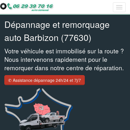
Togg
Bar
Bar
Bar
navig
navig
navig
navig
Dépannage et remorquage
auto Barbizon (77630)
Votre véhicule est immobilisé sur la route ?
Nous intervenons rapidement pour le
remorquer dans notre centre de réparation.
✆ Assistance dépannage 24h/24 et 7j/7