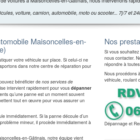
e voitures à Maisoncelles-en-Gâtinais, nous intervenons rapi
les, voiture, camion, automobile, moto ou scooter... 7j/7 et 24
tomobile Maisoncelles-en-
Nos presta
e)
Si vous souhaitez 
nous contacter. No
iquer votre véhicule sur place. Si celui-ci ne
répondre à toutes
ansportons dans notre centre de réparation pour
Nous procédons à 
véhicule, roulant 
 pouvez bénéficier de
nos services de
rise intervient rapidement pour vous
dépanner
cients qu’une panne est un moment souvent
ettent tout en œuvre pour vous assurer un
cule immédiatement. Si la panne découle d’un
e problème mineur, il procède immédiatement à
Dépannage et Rem
aisoncelles-en-Gâtinais, notre équipe vient