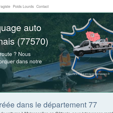
agiste
Poids Lourds
Contact
quage auto
nais (77570)
 route ? Nous
orquer dans notre
réée dans le département 77