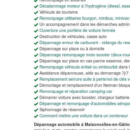
Décalaminage moteur à l'hydrogène (diesel, ess
Véhicule de tourisme
Remorquage utilitaires fourgon, minibus, minivan
Un accompagnement dans les démarches adminis
Ouverture une portière de voiture fermée
Destruction de véhicules, casse auto
Dépannage erreur de carburant - vidange du rese
Dépannage sur place ou à domicile
Dépannage remorquage moto scooter (deux-rou
Dépannage sur place en cas panne essence, dies
Remorquage véhicule enlisé ou embourbé
dans l
Assistance dépanneuse, aide au demarrage 7j/7 j
Remplacement serrure suite à perte/vol de clés vo
Démontage et remplacement d'un Neiman bloqu
Remorquage et réparation camping-car
Démarrer voiture avec booster, chargeur batteri
Dépannage et remorquage d'automobiles aéroport
Siphonnage de réservoir
Comment mettre une voiture dans un conteneur
Dépannage automobile à Maisoncelles-en-Gâtin