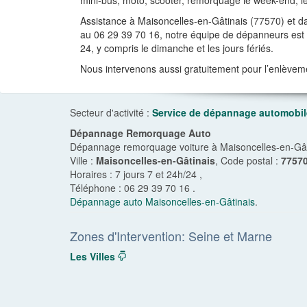
mini-bus, moto, scooter, remorquage le week-end, le s
Assistance à Maisoncelles-en-Gâtinais (77570) et da
au 06 29 39 70 16, notre équipe de dépanneurs est à
24, y compris le dimanche et les jours fériés.
Nous intervenons aussi gratuitement pour l’enlèvem
Secteur d'activité :
Service de dépannage automobil
Dépannage Remorquage Auto
Dépannage remorquage voiture à Maisoncelles-en-Gâti
Ville :
Maisoncelles-en-Gâtinais
, Code postal :
7757
Horaires :
7 jours 7 et 24h/24
,
Téléphone :
06 29 39 70 16
.
Dépannage auto Maisoncelles-en-Gâtinais
.
Zones d'Intervention: Seine et Marne
Les Villes
dropdown
navigation