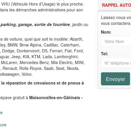
e VHU (Véhicule Hors d’Usage) le plus proche.
RAPPEL AUT
 dans les démarches administratives pour son
Laissez-nous vo
vous contactera
 parking, garage, sortie de fourrière
, jardin ou
Nom:
 de voiture, quel que soit le modèle: Abarth,
ntley, BMW, Bmw Alpina, Cadillac, Caterham,
, Dodge, Donkervoort, DS, Ferrari, Fiat, Ford,
Tel:
Jaguar, Jeep, KIA, KTM, Lada, Lamborghini,
 McLaren, Mercedes-Benz, Mia Electric, MINI,
e, Renault, Rolls-Royce, Saab, Seat, Skoda,
olkswagen, Volvo.
Envoyer
,
la réparation de crevaisons et de pneus à
’épave gratuit à
Maisoncelles-en-Gâtinais -
ge
ture