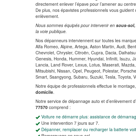
directement enlever l’épave pour l’amener au centr
De plus, nos épavistes professionnels vous guident
enlèvement.
Nous sommes équipés pour intervenir en
sous-sol,
la voie publique.
Nos dépanneurs interviennent sur toutes les marques
Alfa Romeo, Alpine, Artega, Aston Martin, Audi, Be
Chevrolet, Chrysler, Citroën, Cupra, Dacia, Daihatsu
Genesis, Honda, Hummer, Hyundai, Infiniti, Isuzu, 
Lancia, Land Rover, Lexus, Lotus, Maserati, Mazda,
Mitsubishi, Nissan, Opel, Peugeot, Polestar, Porsch
Smart, Ssangyong, Subaru, Suzuki, Tesla, Toyota, V
Notre équipe de professionnels effectue le montage
domicile
.
Notre service de dépannage auto et d’enlèvement d
77570
comprend :
Voiture ne démarre plus: assistance de démarra
Une intervention 7 jours sur 7.
Dépanner, remplacer ou recharger la batterie voi
Remorquage en sous-sol