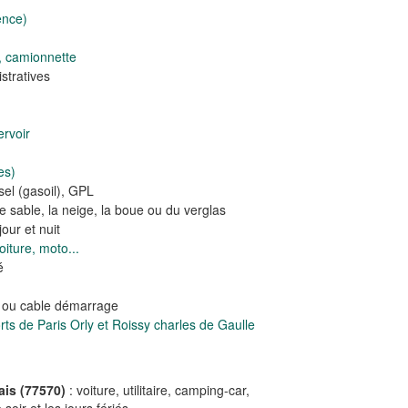
ence)
, camionnette
tratives
rvoir
es)
el (gasoil), GPL
e sable, la neige, la boue ou du verglas
our et nuit
iture, moto...
é
e ou cable démarrage
s de Paris Orly et Roissy charles de Gaulle
ais (77570)
: voiture, utilitaire, camping-car,