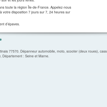
oir et les jours fériés.
ns toute la région Île-de-France. Appelez-nous
 votre disposition 7 jours sur 7, 24 heures sur
ent d’épaves.
e
nais 77570. Dépanneur automobile, moto, scooter (deux roues), casse
0
, Département :
Seine et Marne
.