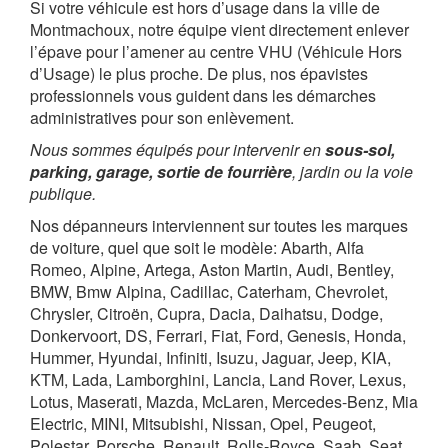
Si votre véhicule est hors d’usage dans la ville de
Montmachoux, notre équipe vient directement enlever
l’épave pour l’amener au centre VHU (Véhicule Hors
d’Usage) le plus proche. De plus, nos épavistes
professionnels vous guident dans les démarches
administratives pour son enlèvement.
Nous sommes équipés pour intervenir en
sous-sol,
parking, garage, sortie de fourrière
, jardin ou la voie
publique.
Nos dépanneurs interviennent sur toutes les marques
de voiture, quel que soit le modèle: Abarth, Alfa
Romeo, Alpine, Artega, Aston Martin, Audi, Bentley,
BMW, Bmw Alpina, Cadillac, Caterham, Chevrolet,
Chrysler, Citroën, Cupra, Dacia, Daihatsu, Dodge,
Donkervoort, DS, Ferrari, Fiat, Ford, Genesis, Honda,
Hummer, Hyundai, Infiniti, Isuzu, Jaguar, Jeep, KIA,
KTM, Lada, Lamborghini, Lancia, Land Rover, Lexus,
Lotus, Maserati, Mazda, McLaren, Mercedes-Benz, Mia
Electric, MINI, Mitsubishi, Nissan, Opel, Peugeot,
Polestar, Porsche, Renault, Rolls-Royce, Saab, Seat,