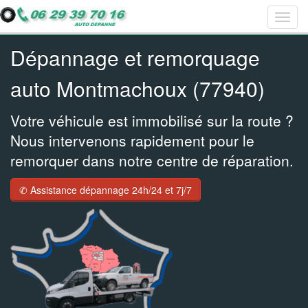
Togg
Bar
Bar
Bar
navig
navig
navig
navig
Dépannage et remorquage
auto Montmachoux (77940)
Votre véhicule est immobilisé sur la route ?
Nous intervenons rapidement pour le
remorquer dans notre centre de réparation.
✆ Assistance dépannage 24h/24 et 7j/7