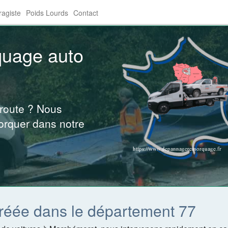
agiste
Poids Lourds
Contact
quage auto
 route ? Nous
orquer dans notre
réée dans le département 77