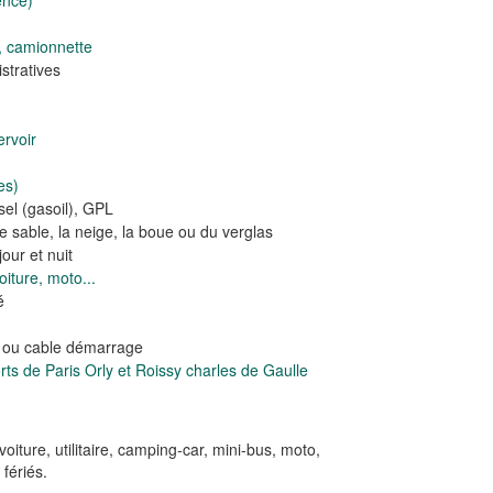
ence)
, camionnette
tratives
rvoir
es)
el (gasoil), GPL
e sable, la neige, la boue ou du verglas
our et nuit
iture, moto...
é
e ou cable démarrage
s de Paris Orly et Roissy charles de Gaulle
 voiture, utilitaire, camping-car, mini-bus, moto,
 fériés.