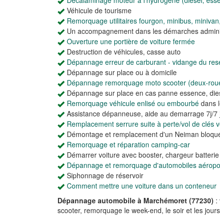
Décalaminage moteur à l'hydrogène (diesel, ess
Véhicule de tourisme
Remorquage utilitaires fourgon, minibus, minivan
Un accompagnement dans les démarches adminis
Ouverture une portière de voiture fermée
Destruction de véhicules, casse auto
Dépannage erreur de carburant - vidange du rese
Dépannage sur place ou à domicile
Dépannage remorquage moto scooter (deux-rou
Dépannage sur place en cas panne essence, dies
Remorquage véhicule enlisé ou embourbé
dans l
Assistance dépanneuse, aide au demarrage 7j/7 j
Remplacement serrure suite à perte/vol de clés vo
Démontage et remplacement d'un Neiman bloqu
Remorquage et réparation camping-car
Démarrer voiture avec booster, chargeur batteri
Dépannage et remorquage d'automobiles aéroport
Siphonnage de réservoir
Comment mettre une voiture dans un conteneur
Dépannage automobile à Marchémoret (77230)
:
scooter, remorquage le week-end, le soir et les jours