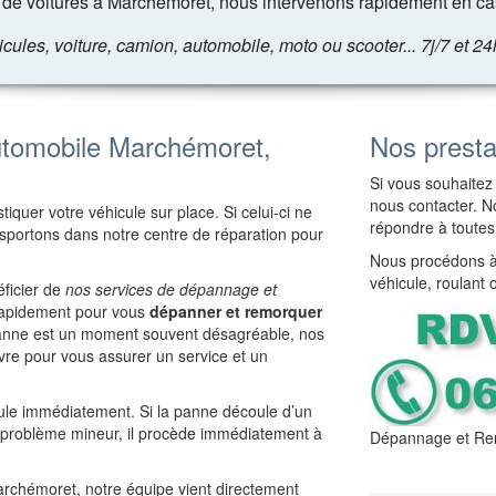
de voitures à Marchémoret, nous intervenons rapidement en cas
les, voiture, camion, automobile, moto ou scooter... 7j/7 et 24
tomobile Marchémoret,
Nos presta
Si vous souhaitez 
nous contacter. No
iquer votre véhicule sur place. Si celui-ci ne
répondre à toutes
ansportons dans notre centre de réparation pour
Nous procédons à 
véhicule, roulant 
ficier de
nos services de dépannage et
t rapidement pour vous
dépanner et remorquer
panne est un moment souvent désagréable, nos
re pour vous assurer un service et un
cule immédiatement. Si la panne découle d’un
e problème mineur, il procède immédiatement à
Dépannage et Re
Marchémoret, notre équipe vient directement