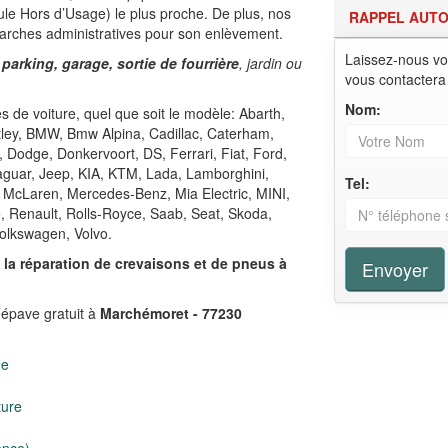
le Hors d’Usage) le plus proche. De plus, nos
RAPPEL AUT
arches administratives pour son enlèvement.
Laissez-nous vo
 parking, garage, sortie de fourrière
, jardin ou
vous contactera
Nom:
 de voiture, quel que soit le modèle: Abarth,
ntley, BMW, Bmw Alpina, Cadillac, Caterham,
, Dodge, Donkervoort, DS, Ferrari, Fiat, Ford,
Jaguar, Jeep, KIA, KTM, Lada, Lamborghini,
Tel:
 McLaren, Mercedes-Benz, Mia Electric, MINI,
e, Renault, Rolls-Royce, Saab, Seat, Skoda,
olkswagen, Volvo.
,
la réparation de crevaisons et de pneus à
Envoyer
’épave gratuit à
Marchémoret - 77230
ge
ture