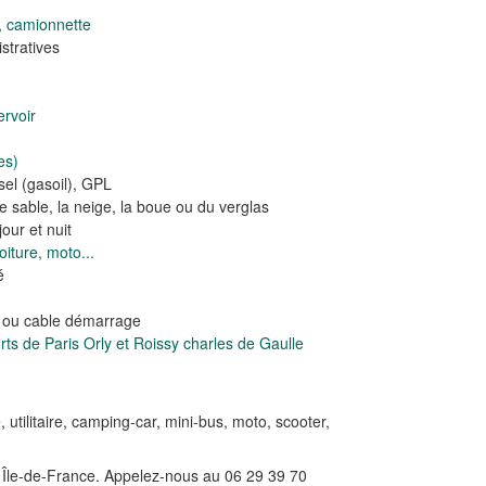
, camionnette
tratives
rvoir
es)
el (gasoil), GPL
e sable, la neige, la boue ou du verglas
our et nuit
iture, moto...
é
e ou cable démarrage
s de Paris Orly et Roissy charles de Gaulle
e, utilitaire, camping-car, mini-bus, moto, scooter,
n Île-de-France. Appelez-nous au 06 29 39 70