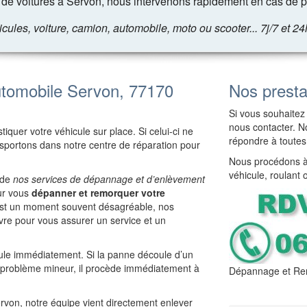
de voitures à Servon, nous intervenons rapidement en cas de p
les, voiture, camion, automobile, moto ou scooter... 7j/7 et 24
tomobile Servon, 77170
Nos presta
Si vous souhaitez 
nous contacter. No
iquer votre véhicule sur place. Si celui-ci ne
répondre à toutes
ansportons dans notre centre de réparation pour
Nous procédons à 
véhicule, roulant 
 de
nos services de dépannage et d’enlèvement
our vous
dépanner et remorquer votre
 est un moment souvent désagréable, nos
re pour vous assurer un service et un
cule immédiatement. Si la panne découle d’un
e problème mineur, il procède immédiatement à
Dépannage et Re
ervon, notre équipe vient directement enlever