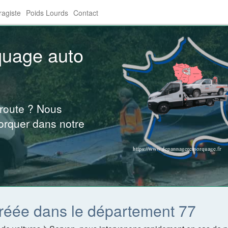
agiste
Poids Lourds
Contact
quage auto
 route ? Nous
orquer dans notre
réée dans le département 77