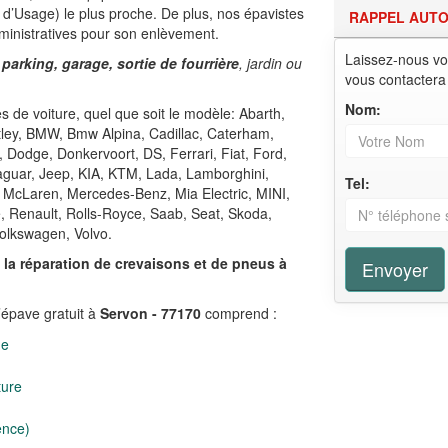
d’Usage) le plus proche. De plus, nos épavistes
RAPPEL AUT
ministratives pour son enlèvement.
Laissez-nous vo
 parking, garage, sortie de fourrière
, jardin ou
vous contactera
Nom:
 de voiture, quel que soit le modèle: Abarth,
ntley, BMW, Bmw Alpina, Cadillac, Caterham,
, Dodge, Donkervoort, DS, Ferrari, Fiat, Ford,
Jaguar, Jeep, KIA, KTM, Lada, Lamborghini,
Tel:
 McLaren, Mercedes-Benz, Mia Electric, MINI,
e, Renault, Rolls-Royce, Saab, Seat, Skoda,
olkswagen, Volvo.
,
la réparation de crevaisons et de pneus à
Envoyer
’épave gratuit à
Servon - 77170
comprend :
ge
ture
ence)