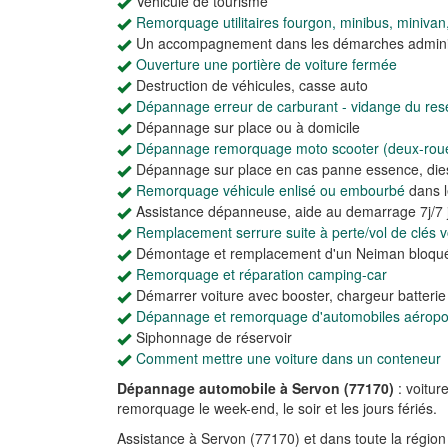
Véhicule de tourisme
Remorquage utilitaires fourgon, minibus, minivan
Un accompagnement dans les démarches adminis
Ouverture une portière de voiture fermée
Destruction de véhicules, casse auto
Dépannage erreur de carburant - vidange du rese
Dépannage sur place ou à domicile
Dépannage remorquage moto scooter (deux-rou
Dépannage sur place en cas panne essence, dies
Remorquage véhicule enlisé ou embourbé
dans l
Assistance dépanneuse, aide au demarrage 7j/7 j
Remplacement serrure suite à perte/vol de clés vo
Démontage et remplacement d'un Neiman bloqu
Remorquage et réparation camping-car
Démarrer voiture avec booster, chargeur batteri
Dépannage et remorquage d'automobiles aéroport
Siphonnage de réservoir
Comment mettre une voiture dans un conteneur
Dépannage automobile à Servon (77170)
: voitur
remorquage le week-end, le soir et les jours fériés.
Assistance à Servon (77170) et dans toute la régio