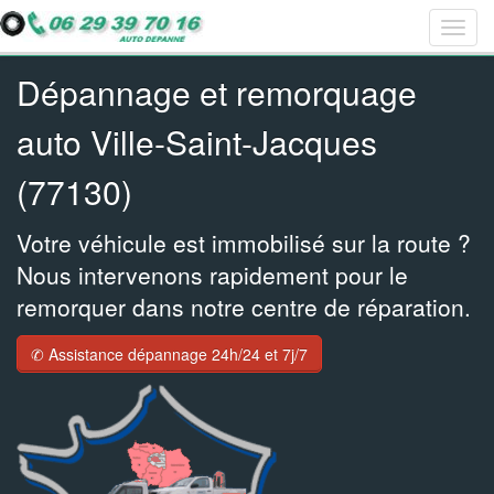
Togg
Bar
Bar
Bar
navig
navig
navig
navig
Dépannage et remorquage
auto Ville-Saint-Jacques
(77130)
Votre véhicule est immobilisé sur la route ?
Nous intervenons rapidement pour le
remorquer dans notre centre de réparation.
✆ Assistance dépannage 24h/24 et 7j/7