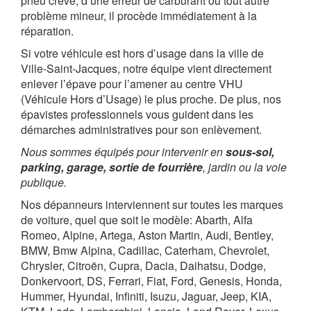
pneu crevé, d’une erreur de carburant ou tout autre
problème mineur, il procède immédiatement à la
réparation.
Si votre véhicule est hors d’usage dans la ville de
Ville-Saint-Jacques, notre équipe vient directement
enlever l’épave pour l’amener au centre VHU
(Véhicule Hors d’Usage) le plus proche. De plus, nos
épavistes professionnels vous guident dans les
démarches administratives pour son enlèvement.
Nous sommes équipés pour intervenir en
sous-sol,
parking, garage, sortie de fourrière
, jardin ou la voie
publique.
Nos dépanneurs interviennent sur toutes les marques
de voiture, quel que soit le modèle: Abarth, Alfa
Romeo, Alpine, Artega, Aston Martin, Audi, Bentley,
BMW, Bmw Alpina, Cadillac, Caterham, Chevrolet,
Chrysler, Citroën, Cupra, Dacia, Daihatsu, Dodge,
Donkervoort, DS, Ferrari, Fiat, Ford, Genesis, Honda,
Hummer, Hyundai, Infiniti, Isuzu, Jaguar, Jeep, KIA,