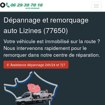
Togg
Bar
Bar
Bar
navig
navig
navig
navig
Dépannage et remorquage
auto Lizines (77650)
Votre véhicule est immobilisé sur la route ?
Nous intervenons rapidement pour le
remorquer dans notre centre de réparation.
✆ Assistance dépannage 24h/24 et 7j/7