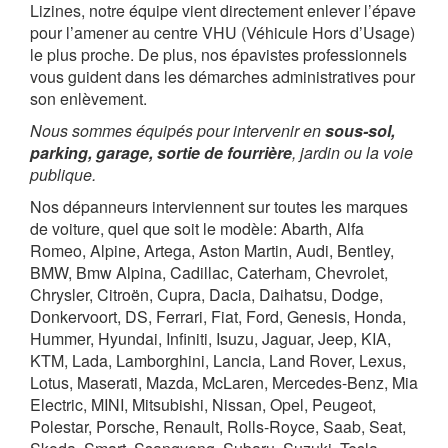
Lizines, notre équipe vient directement enlever l’épave
pour l’amener au centre VHU (Véhicule Hors d’Usage)
le plus proche. De plus, nos épavistes professionnels
vous guident dans les démarches administratives pour
son enlèvement.
Nous sommes équipés pour intervenir en
sous-sol,
parking, garage, sortie de fourrière
, jardin ou la voie
publique.
Nos dépanneurs interviennent sur toutes les marques
de voiture, quel que soit le modèle: Abarth, Alfa
Romeo, Alpine, Artega, Aston Martin, Audi, Bentley,
BMW, Bmw Alpina, Cadillac, Caterham, Chevrolet,
Chrysler, Citroën, Cupra, Dacia, Daihatsu, Dodge,
Donkervoort, DS, Ferrari, Fiat, Ford, Genesis, Honda,
Hummer, Hyundai, Infiniti, Isuzu, Jaguar, Jeep, KIA,
KTM, Lada, Lamborghini, Lancia, Land Rover, Lexus,
Lotus, Maserati, Mazda, McLaren, Mercedes-Benz, Mia
Electric, MINI, Mitsubishi, Nissan, Opel, Peugeot,
Polestar, Porsche, Renault, Rolls-Royce, Saab, Seat,