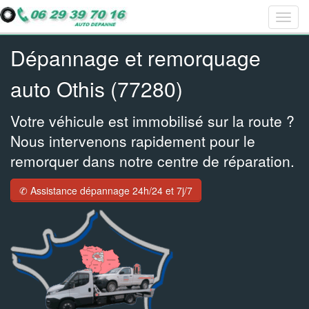
Togg
Bar
Bar
Bar
navig
navig
navig
navig
Dépannage et remorquage
auto Othis (77280)
Votre véhicule est immobilisé sur la route ?
Nous intervenons rapidement pour le
remorquer dans notre centre de réparation.
✆ Assistance dépannage 24h/24 et 7j/7