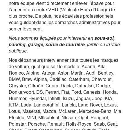
notre équipe vient directement enlever l’épave pour
l’amener au centre VHU (Véhicule Hors d’Usage) le
plus proche. De plus, nos épavistes professionnels
vous guident dans les démarches administratives pour
son enlèvement.
Nous sommes équipés pour intervenir en
sous-sol,
parking, garage, sortie de fourrière
, jardin ou la voie
publique.
Nos dépanneurs interviennent sur toutes les marques
de voiture, quel que soit le modèle: Abarth, Alfa
Romeo, Alpine, Artega, Aston Martin, Audi, Bentley,
BMW, Bmw Alpina, Cadillac, Caterham, Chevrolet,
Chrysler, Citroën, Cupra, Dacia, Daihatsu, Dodge,
Donkervoort, DS, Ferrari, Fiat, Ford, Genesis, Honda,
Hummer, Hyundai, Infiniti, Isuzu, Jaguar, Jeep, KIA,
KTM, Lada, Lamborghini, Lancia, Land Rover, Lexus,
Lotus, Maserati, Mazda, McLaren, Mercedes-Benz, Mia
Electric, MINI, Mitsubishi, Nissan, Opel, Peugeot,
Polestar, Porsche, Renault, Rolls-Royce, Saab, Seat,