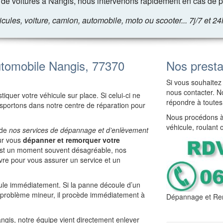
de voitures à Nangis, nous intervenons rapidement en cas de p
les, voiture, camion, automobile, moto ou scooter... 7j/7 et 24
tomobile Nangis, 77370
Nos presta
Si vous souhaitez 
nous contacter. No
iquer votre véhicule sur place. Si celui-ci ne
répondre à toutes
ansportons dans notre centre de réparation pour
Nous procédons à 
véhicule, roulant 
 de
nos services de dépannage et d’enlèvement
our vous
dépanner et remorquer votre
 est un moment souvent désagréable, nos
re pour vous assurer un service et un
cule immédiatement. Si la panne découle d’un
e problème mineur, il procède immédiatement à
Dépannage et Re
angis, notre équipe vient directement enlever