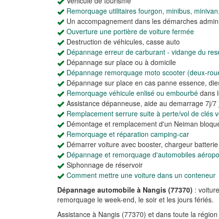
Véhicule de tourisme
Remorquage utilitaires fourgon, minibus, minivan
Un accompagnement dans les démarches adminis
Ouverture une portière de voiture fermée
Destruction de véhicules, casse auto
Dépannage erreur de carburant - vidange du rese
Dépannage sur place ou à domicile
Dépannage remorquage moto scooter (deux-rou
Dépannage sur place en cas panne essence, dies
Remorquage véhicule enlisé ou embourbé
dans l
Assistance dépanneuse, aide au demarrage 7j/7 j
Remplacement serrure suite à perte/vol de clés vo
Démontage et remplacement d'un Neiman bloqu
Remorquage et réparation camping-car
Démarrer voiture avec booster, chargeur batteri
Dépannage et remorquage d'automobiles aéroport
Siphonnage de réservoir
Comment mettre une voiture dans un conteneur
Dépannage automobile à Nangis (77370)
: voitur
remorquage le week-end, le soir et les jours fériés.
Assistance à Nangis (77370) et dans toute la régio