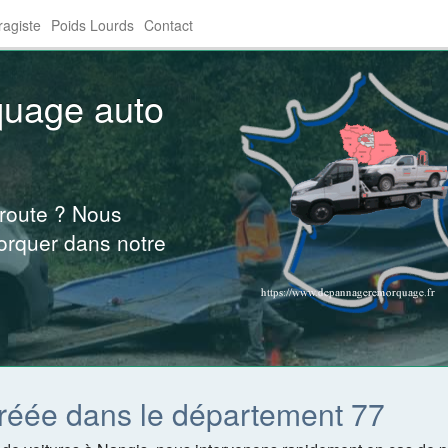
agiste
Poids Lourds
Contact
quage auto
 route ? Nous
orquer dans notre
réée dans le département 77