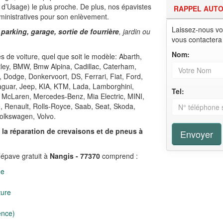
d’Usage) le plus proche. De plus, nos épavistes
RAPPEL AUT
ministratives pour son enlèvement.
Laissez-nous vo
 parking, garage, sortie de fourrière
, jardin ou
vous contactera
Nom:
 de voiture, quel que soit le modèle: Abarth,
ntley, BMW, Bmw Alpina, Cadillac, Caterham,
, Dodge, Donkervoort, DS, Ferrari, Fiat, Ford,
Jaguar, Jeep, KIA, KTM, Lada, Lamborghini,
Tel:
 McLaren, Mercedes-Benz, Mia Electric, MINI,
e, Renault, Rolls-Royce, Saab, Seat, Skoda,
olkswagen, Volvo.
,
la réparation de crevaisons et de pneus à
Envoyer
’épave gratuit à
Nangis - 77370
comprend :
ge
ture
ence)