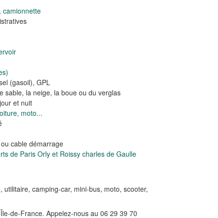
, camionnette
tratives
rvoir
es)
el (gasoil), GPL
e sable, la neige, la boue ou du verglas
our et nuit
iture, moto...
é
e ou cable démarrage
s de Paris Orly et Roissy charles de Gaulle
e, utilitaire, camping-car, mini-bus, moto, scooter,
n Île-de-France. Appelez-nous au 06 29 39 70