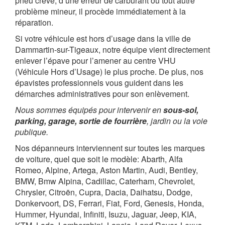
pneu crevé, d’une erreur de carburant ou tout autre
problème mineur, il procède immédiatement à la
réparation.
Si votre véhicule est hors d’usage dans la ville de
Dammartin-sur-Tigeaux, notre équipe vient directement
enlever l’épave pour l’amener au centre VHU
(Véhicule Hors d’Usage) le plus proche. De plus, nos
épavistes professionnels vous guident dans les
démarches administratives pour son enlèvement.
Nous sommes équipés pour intervenir en
sous-sol,
parking, garage, sortie de fourrière
, jardin ou la voie
publique.
Nos dépanneurs interviennent sur toutes les marques
de voiture, quel que soit le modèle: Abarth, Alfa
Romeo, Alpine, Artega, Aston Martin, Audi, Bentley,
BMW, Bmw Alpina, Cadillac, Caterham, Chevrolet,
Chrysler, Citroën, Cupra, Dacia, Daihatsu, Dodge,
Donkervoort, DS, Ferrari, Fiat, Ford, Genesis, Honda,
Hummer, Hyundai, Infiniti, Isuzu, Jaguar, Jeep, KIA,