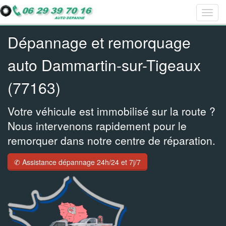
Togg
Bar
Bar
Bar
navig
navig
navig
navig
Dépannage et remorquage
auto Dammartin-sur-Tigeaux
(77163)
Votre véhicule est immobilisé sur la route ?
Nous intervenons rapidement pour le
remorquer dans notre centre de réparation.
✆ Assistance dépannage 24h/24 et 7j/7