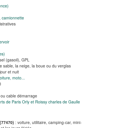
ence)
, camionnette
tratives
rvoir
es)
el (gasoil), GPL
e sable, la neige, la boue ou du verglas
our et nuit
iture, moto...
é
e ou cable démarrage
s de Paris Orly et Roissy charles de Gaulle
(77470)
: voiture, utilitaire, camping-car, mini-