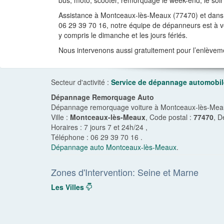
bus, moto, scooter, remorquage le week-end, le soir e
Assistance à Montceaux-lès-Meaux (77470) et dans 
06 29 39 70 16, notre équipe de dépanneurs est à vot
y compris le dimanche et les jours fériés.
Nous intervenons aussi gratuitement pour l’enlèvem
Secteur d'activité :
Service de dépannage automobil
Dépannage Remorquage Auto
Dépannage remorquage voiture à Montceaux-lès-Meaux
Ville :
Montceaux-lès-Meaux
, Code postal :
77470
, D
Horaires :
7 jours 7 et 24h/24
,
Téléphone :
06 29 39 70 16
.
Dépannage auto Montceaux-lès-Meaux
.
Zones d'Intervention: Seine et Marne
Les Villes
dropdown
navigation