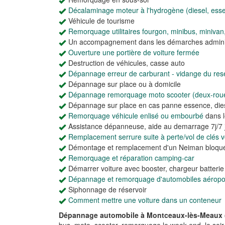
Décalaminage moteur à l'hydrogène (diesel, ess
Véhicule de tourisme
Remorquage utilitaires fourgon, minibus, minivan
Un accompagnement dans les démarches adminis
Ouverture une portière de voiture fermée
Destruction de véhicules, casse auto
Dépannage erreur de carburant - vidange du rese
Dépannage sur place ou à domicile
Dépannage remorquage moto scooter (deux-rou
Dépannage sur place en cas panne essence, dies
Remorquage véhicule enlisé ou embourbé
dans l
Assistance dépanneuse, aide au demarrage 7j/7 j
Remplacement serrure suite à perte/vol de clés vo
Démontage et remplacement d'un Neiman bloqu
Remorquage et réparation camping-car
Démarrer voiture avec booster, chargeur batteri
Dépannage et remorquage d'automobiles aéroport
Siphonnage de réservoir
Comment mettre une voiture dans un conteneur
Dépannage automobile à Montceaux-lès-Meaux 