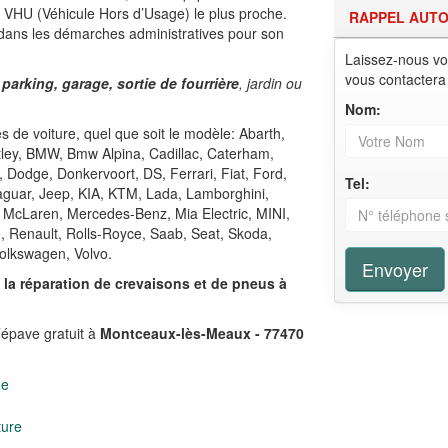
e VHU (Véhicule Hors d’Usage) le plus proche.
RAPPEL AUT
 dans les démarches administratives pour son
Laissez-nous vo
vous contactera
 parking, garage, sortie de fourrière
, jardin ou
Nom:
 de voiture, quel que soit le modèle: Abarth,
ntley, BMW, Bmw Alpina, Cadillac, Caterham,
, Dodge, Donkervoort, DS, Ferrari, Fiat, Ford,
Tel:
Jaguar, Jeep, KIA, KTM, Lada, Lamborghini,
 McLaren, Mercedes-Benz, Mia Electric, MINI,
e, Renault, Rolls-Royce, Saab, Seat, Skoda,
olkswagen, Volvo.
Envoyer
,
la réparation de crevaisons et de pneus à
’épave gratuit à
Montceaux-lès-Meaux - 77470
ge
ture