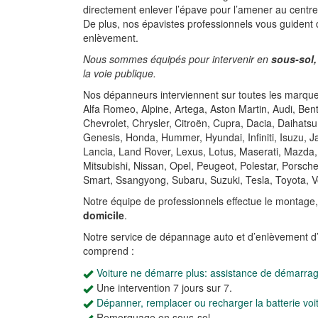
directement enlever l’épave pour l’amener au centr
De plus, nos épavistes professionnels vous guident
enlèvement.
Nous sommes équipés pour intervenir en
sous-sol,
la voie publique.
Nos dépanneurs interviennent sur toutes les marques
Alfa Romeo, Alpine, Artega, Aston Martin, Audi, Be
Chevrolet, Chrysler, Citroën, Cupra, Dacia, Daihatsu
Genesis, Honda, Hummer, Hyundai, Infiniti, Isuzu, 
Lancia, Land Rover, Lexus, Lotus, Maserati, Mazda,
Mitsubishi, Nissan, Opel, Peugeot, Polestar, Porsch
Smart, Ssangyong, Subaru, Suzuki, Tesla, Toyota, V
Notre équipe de professionnels effectue le montage
domicile
.
Notre service de dépannage auto et d’enlèvement d
comprend :
Voiture ne démarre plus: assistance de démarra
Une intervention 7 jours sur 7.
Dépanner, remplacer ou recharger la batterie voi
Remorquage en sous-sol