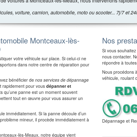
de voitures à Montceaux-lès-Meaux, nous intervenons rapideme
les, voiture, camion, automobile, moto ou scooter... 7j/7 et 24
tomobile Montceaux-lès-
Nos presta
)
Si vous souhaitez 
nous contacter. No
iquer votre véhicule sur place. Si celui-ci ne
répondre à toutes
ansportons dans notre centre de réparation pour
Nous procédons à 
véhicule, roulant 
uvez bénéficier de
nos services de dépannage
ent rapidement pour vous
dépanner et
nts qu’une panne est un moment souvent
ettent tout en œuvre pour vous assurer un
cule immédiatement. Si la panne découle d’un
e problème mineur, il procède immédiatement à
Dépannage et Re
Montceaux-lès-Meaux, notre équipe vient