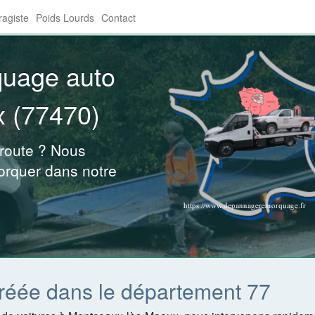
agiste
Poids Lourds
Contact
quage auto
 (77470)
 route ? Nous
orquer dans notre
réée dans le département 77