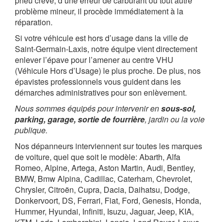
pneu crevé, d’une erreur de carburant ou tout autre
problème mineur, il procède immédiatement à la
réparation.
Si votre véhicule est hors d’usage dans la ville de
Saint-Germain-Laxis, notre équipe vient directement
enlever l’épave pour l’amener au centre VHU
(Véhicule Hors d’Usage) le plus proche. De plus, nos
épavistes professionnels vous guident dans les
démarches administratives pour son enlèvement.
Nous sommes équipés pour intervenir en
sous-sol,
parking, garage, sortie de fourrière
, jardin ou la voie
publique.
Nos dépanneurs interviennent sur toutes les marques
de voiture, quel que soit le modèle: Abarth, Alfa
Romeo, Alpine, Artega, Aston Martin, Audi, Bentley,
BMW, Bmw Alpina, Cadillac, Caterham, Chevrolet,
Chrysler, Citroën, Cupra, Dacia, Daihatsu, Dodge,
Donkervoort, DS, Ferrari, Fiat, Ford, Genesis, Honda,
Hummer, Hyundai, Infiniti, Isuzu, Jaguar, Jeep, KIA,