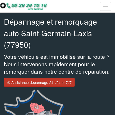
Togg
Bar
Bar
Bar
navig
navig
navig
navig
Dépannage et remorquage
auto Saint-Germain-Laxis
(77950)
Votre véhicule est immobilisé sur la route ?
Nous intervenons rapidement pour le
remorquer dans notre centre de réparation.
✆ Assistance dépannage 24h/24 et 7j/7